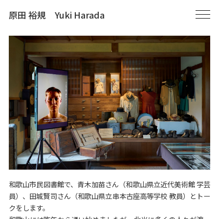
原田 裕規 Yuki Harada
和歌山市民図書館で、青木加苗さん（和歌山県立近代美術館 学芸
員）、田城賢司さん（和歌山県立串本古座高等学校 教員）とトー
クをします。