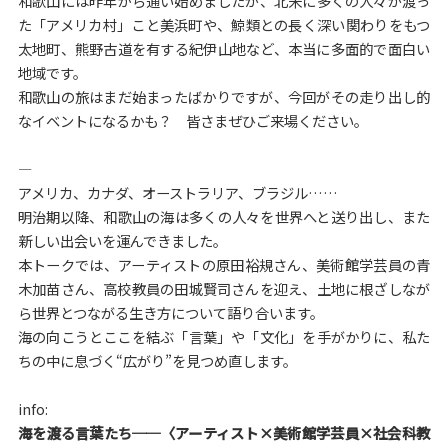
和歌山には昨年から通い始めましたが、北米に多くの人々が渡っ
た「アメリカ村」こと美浜町や、鯨類との長く深い関わりをもつ
太地町、熊野古道を有する紀伊山地など、本当に多面的で面白い
地域です。
和歌山の旅はまだ始まったばかりですが、今回がその走り出し的
なイベントになるかも？ 皆さまぜひご来場ください。
—
アメリカ、カナダ、オーストラリア、ブラジル……
明治期以降、和歌山の海は多くの人々を世界へと送り出し、また
新しい出会いを運んできました。
本トークでは、アーティストの原田裕規さん、美術館学芸員の青
木加苗さん、高校教員の田城賢司さんを迎え、土地に根ざしなが
ら世界とつながる生き方について語り合います。
海の向こうとここを結ぶ「言葉」や「文化」を手がかりに、私た
ちの中に息づく“広がり”を見つめ直します。
info:
海を渡る言葉たち──〈アーティスト×美術館学芸員×社会科教