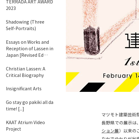
TERRADA ART AWARD
2023
Shadowing (Three
Self-Portraits)
Essays on Works and
Reception of Lassen in
Japan [Revised Ed…
Christian Lassen: A
Critical Biography
Insignificant Arts
Go stay go pakiki all da
time! [...]
マツモト建築芸術祭2
KAAT Atrium Video
長野県での展示は、
Project
ション展
）以来の
なかでゆかりが出