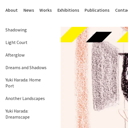
About
News
Works
Exhibitions
Publications
Conta
Shadowing
Light Court
Afterglow
Dreams and Shadows
Yuki Harada: Home
Port
Another Landscapes
Yuki Harada:
Dreamscape