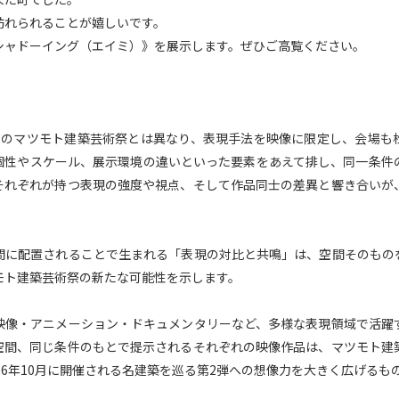
訪れられることが嬉しいです。
シャドーイング（エイミ）》を展示します。ぜひご高覧ください。
でのマツモト建築芸術祭とは異なり、表現手法を映像に限定し、会場も
個性やスケール、展示環境の違いといった要素をあえて排し、同一条件
それぞれが持つ表現の強度や視点、そして作品同士の差異と響き合いが
間に配置されることで生まれる「表現の対比と共鳴」は、空間そのもの
モト建築芸術祭の新たな可能性を示します。
映像・アニメーション・ドキュメンタリーなど、多様な表現領域で活躍
空間、同じ条件のもとで提示されるそれぞれの映像作品は、マツモト建
26年10月に開催される名建築を巡る第2弾への想像力を大きく広げるも